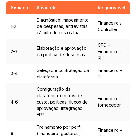
Semana
Atividade
Responsável
Diagnóstico: mapeamento
Financeiro /
1-2
de despesas, entrevistas,
Controller
cálculo do custo atual
CFO +
Elaboração e aprovação
2-3
Financeiro +
da política de despesas
RH
Seleção e contratação da
Financeiro +
3-4
plataforma
TI
Configuração da
plataforma: centros de
Financeiro +
4-6
custo, políticas, fluxos de
fornecedor
aprovação, integração
ERP
Treinamento por perfil
Financeiro +
6
(financeiro, gestores,