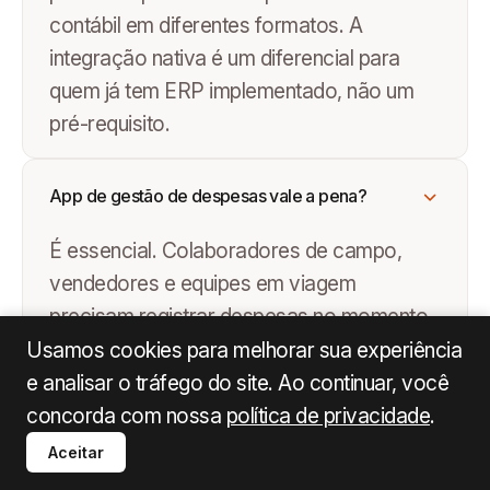
contábil em diferentes formatos. A
integração nativa é um diferencial para
quem já tem ERP implementado, não um
pré-requisito.
App de gestão de despesas vale a pena?
É essencial. Colaboradores de campo,
vendedores e equipes em viagem
precisam registrar despesas no momento
da compra. Um app robusto com captura
Usamos cookies para melhorar sua experiência
de comprovante por foto e aprovação em
e analisar o tráfego do site. Ao continuar, você
1 clique aumenta a taxa de adoção e reduz
concorda com nossa
política de privacidade
.
comprovantes pendentes no fechamento.
Aceitar