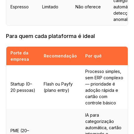
categoriz
Espresso
Limitado
Não oferece
automátic
detecção
anomalias
Para quem cada plataforma é ideal
Porte da
Recomendação
Por quê
empresa
Processo simples,
sem ERP complexo
Startup (0–
Flash ou Payfy
— prioridade é
20 pessoas)
(plano entry)
adoção rápida e
cartão com
controle básico
IA para
categorização
automática, cartão
PME (20–
integrado e