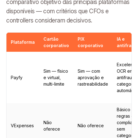
comparativo objetivo das principais plataformas
disponíveis — com critérios que CFOs e
controllers consideram decisivos.
Cartão
PIX
IA e
Plataforma
corporativo
corporativo
antifraud
Excelente
Sim — físico
Sim — com
OCR em 3
Payfy
e virtual,
aprovação e
antifraude
multi-limite
rastreabilidade
categoriz
automátic
Básico —
regras de
Não
complianc
VExpenses
Não oferece
oferece
sem
categoriz