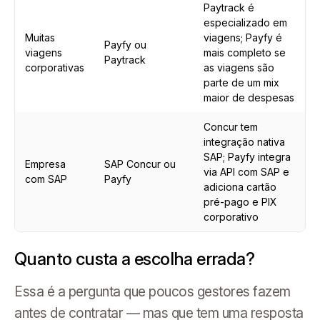
Paytrack é
especializado em
Muitas
viagens; Payfy é
Payfy ou
viagens
mais completo se
Paytrack
corporativas
as viagens são
parte de um mix
maior de despesas
Concur tem
integração nativa
SAP; Payfy integra
Empresa
SAP Concur ou
via API com SAP e
com SAP
Payfy
adiciona cartão
pré-pago e PIX
corporativo
Quanto custa a escolha errada?
Essa é a pergunta que poucos gestores fazem
antes de contratar — mas que tem uma resposta