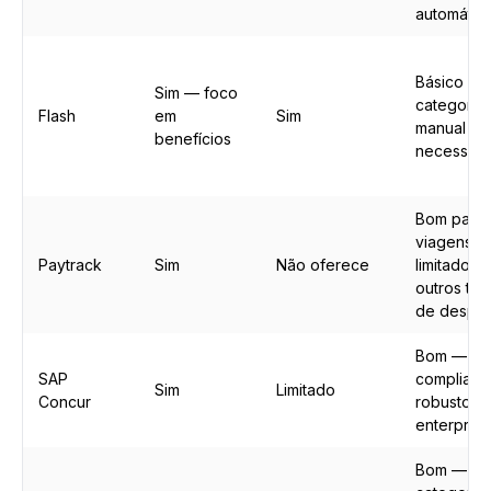
automátic
Básico —
Sim — foco
categoriz
Flash
em
Sim
manual ai
benefícios
necessári
Bom para
viagens 
Paytrack
Sim
Não oferece
limitado e
outros tip
de despe
Bom —
SAP
complianc
Sim
Limitado
Concur
robusto p
enterprise
Bom —