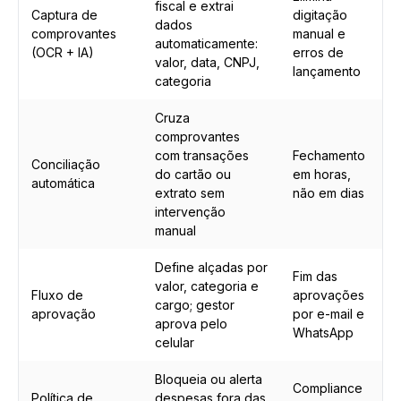
fiscal e extrai
Captura de
digitação
dados
comprovantes
manual e
automaticamente:
(OCR + IA)
erros de
valor, data, CNPJ,
lançamento
categoria
Cruza
comprovantes
com transações
Fechamento
Conciliação
do cartão ou
em horas,
automática
extrato sem
não em dias
intervenção
manual
Define alçadas por
Fim das
valor, categoria e
Fluxo de
aprovações
cargo; gestor
aprovação
por e-mail e
aprova pelo
WhatsApp
celular
Bloqueia ou alerta
Compliance
Política de
despesas fora das