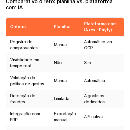
Comparativo direto: planilha vs. plataforma
com IA
Plataforma com
Critério
Planilha
IA (ex.: Payfy)
Registro de
Automático via
Manual
comprovantes
OCR
Visibilidade em
Não
Sim
tempo real
Validação da
Manual
Automática
política de gastos
Detecção de
Algoritmos
Limitada
fraudes
dedicados
Integração com
Exportação
API nativa
ERP
manual