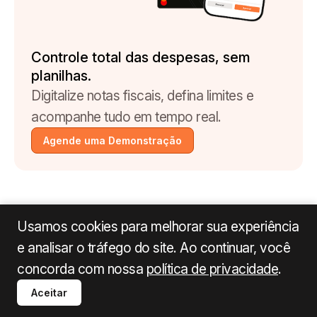
Controle total das despesas, sem
planilhas.
Digitalize notas fiscais, defina limites e
acompanhe tudo em tempo real.
Agende uma Demonstração
Quais são os benefícios reais de uma
Usamos cookies para melhorar sua experiência
gestão eficiente de viagens
e analisar o tráfego do site. Ao continuar, você
corporativas?
concorda com nossa
política de privacidade
.
A gestão eficiente de despesas em viagens de
Aceitar
negócios gera impacto direto na saúde