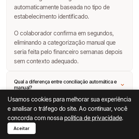
automaticamente baseada no tipo de
estabelecimento identificado.
O colaborador confirma em segundos,
eliminando a categorização manual que
seria feita pelo financeiro semanas depois
sem contexto adequado.
Qual a diferença entre conciliação automática e
manual?
Usamos cookies para melhorar sua experiência
A conciliação manual exige que o
e analisar o tráfego do site. Ao continuar, você
financeiro cruze cada transação da fatura
concorda com nossa
política de privacidade
.
com os comprovantes enviados de forma
Aceitar
desordenada ao longo do mês inteiro.