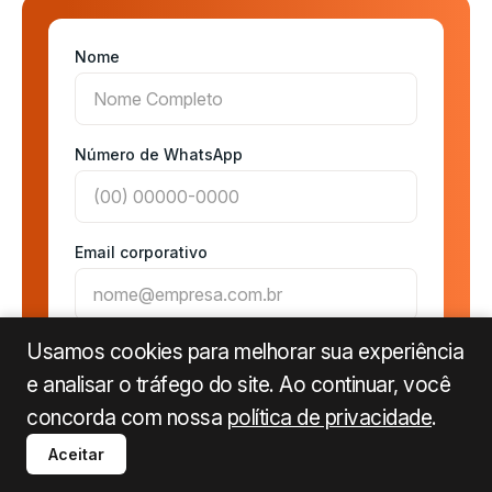
Nome
Número de WhatsApp
Email corporativo
Usamos cookies para melhorar sua experiência
Quantos usuários/cartões têm interesse em
contratar?
e analisar o tráfego do site. Ao continuar, você
concorda com nossa
política de privacidade
.
Aceitar
Concordar com a
Política de privacidade
da Payfy
para receber os próximos passos por e-mail.