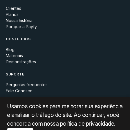
Clientes
Planos
Nossa história
Por que a Payfy
CONTEÚDOS
Blog
Materiais
Demonstrações
SUPORTE
Perguntas frequentes
Fale Conosco
Usamos cookies para melhorar sua experiência
e analisar o tráfego do site. Ao continuar, você
concorda com nossa
política de privacidade
.
Copyright © 2026 Payfy.io. Todos os direitos reservados.
Política de privacidade
Termos de Uso