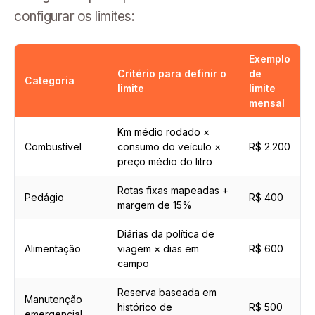
configurar os limites:
Exemplo
Critério para definir o
de
Categoria
limite
limite
mensal
Km médio rodado ×
Combustível
consumo do veículo ×
R$ 2.200
preço médio do litro
Rotas fixas mapeadas +
Pedágio
R$ 400
margem de 15%
Diárias da política de
Alimentação
viagem × dias em
R$ 600
campo
Reserva baseada em
Manutenção
histórico de
R$ 500
emergencial