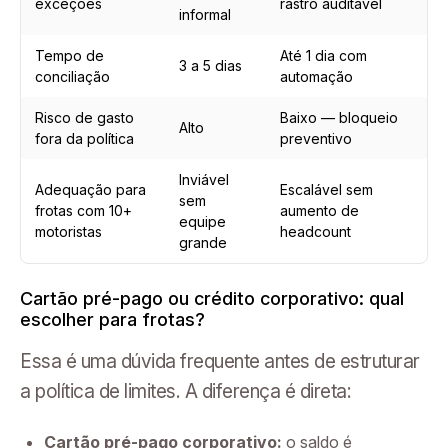
exceções
rastro auditável
informal
Tempo de
Até 1 dia com
3 a 5 dias
conciliação
automação
Risco de gasto
Baixo — bloqueio
Alto
fora da política
preventivo
Inviável
Adequação para
Escalável sem
sem
frotas com 10+
aumento de
equipe
motoristas
headcount
grande
Cartão pré-pago ou crédito corporativo: qual
escolher para frotas?
Essa é uma dúvida frequente antes de estruturar
a política de limites. A diferença é direta:
Cartão pré-pago corporativo:
o saldo é