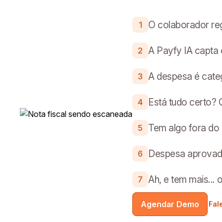
O colaborador reg
1
A Payfy IA capta
2
A despesa é cate
3
Está tudo certo? O
4
Tem algo fora do 
5
Despesa aprovada
6
Ah, e tem mais...
7
Agendar Demo
Fal