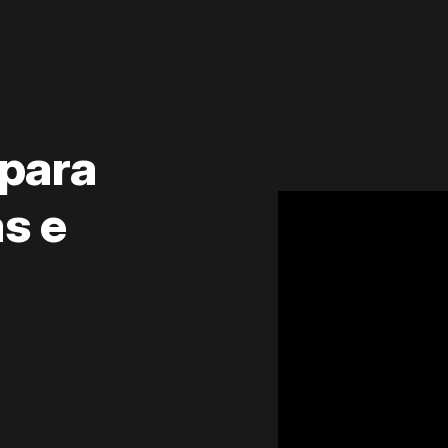
 para
s e