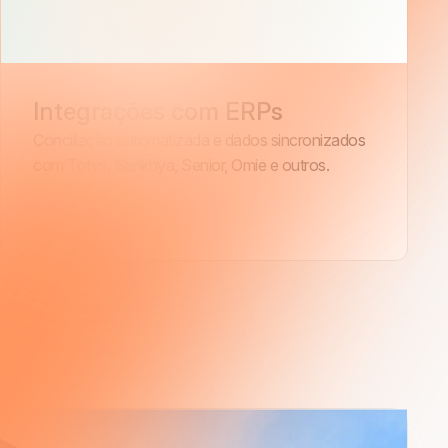
Integrações com ERPs
Conciliação automatizada e dados sincronizados
com Totvs, Sankhya, Senior, Omie e outros.