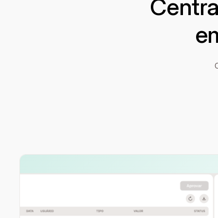
Centra
em