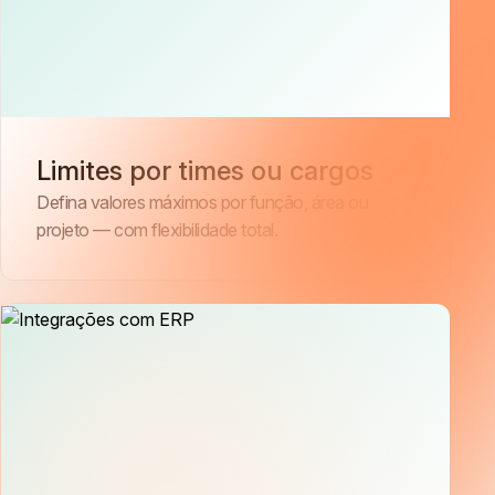
Limites por times ou cargos
Defina valores máximos por função, área ou
projeto — com flexibilidade total.