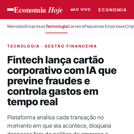
Economia
Hoje
ECONOMIA
AO VIVO
Mercado
Empresas
Tecnologia
Carreira
Pequenas Empresas
Crip
TECNOLOGIA · GESTÃO FINANCEIRA
Fintech lança cartão
corporativo com IA que
previne fraudes e
controla gastos em
tempo real
Plataforma analisa cada transação no
momento em que ela acontece, bloqueia